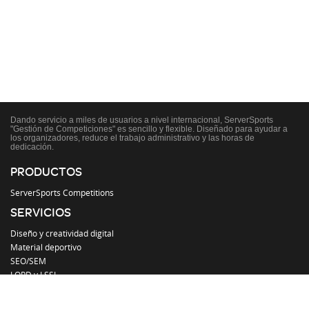
Dando servicio a miles de usuarios a nivel internacional, ServerSports
"Gestión de Competiciones" es sencillo y flexible. Diseñado para ayudar a
los organizadores, reduce el trabajo administrativo y las horas de
dedicación.
PRODUCTOS
ServerSports Competitions
SERVICIOS
Diseño y creatividad digital
Material deportivo
SEO/SEM
LOPD y LSSI
EMPRESA